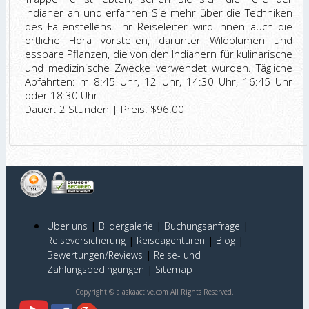
Indianer an und erfahren Sie mehr über die Techniken
des Fallenstellens. Ihr Reiseleiter wird Ihnen auch die
örtliche Flora vorstellen, darunter Wildblumen und
essbare Pflanzen, die von den Indianern für kulinarische
und medizinische Zwecke verwendet wurden. Tägliche
Abfahrten: m 8:45 Uhr, 12 Uhr, 14:30 Uhr, 16:45 Uhr
oder 18:30 Uhr.
Dauer: 2 Stunden | Preis: $96.00
Über uns
|
Bildergalerie
|
Buchungsanfrage
|
Reiseversicherung
|
Reiseagenturen
|
Blog
|
Bewertungen/Reviews
|
Reise- und
Zahlungsbedingungen
|
Sitemap
Copyright © alaskaactive.com All Rights Reserved.