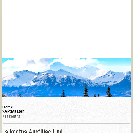
Touren
Nordlichter
Touren
Anchorage
Ausflüge
Fairbanks
Ausflüge
Chena
Ausflüge
Home
Aktivitäten
Talkeetna
Talkeetna Ausflüge Und