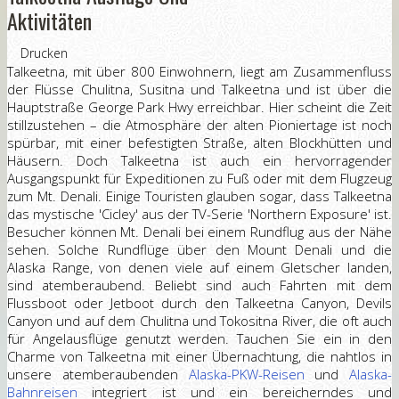
Aktivitäten
Drucken
Talkeetna, mit über 800 Einwohnern, liegt am Zusammenfluss
der Flüsse Chulitna, Susitna und Talkeetna und ist über die
Hauptstraße George Park Hwy erreichbar. Hier scheint die Zeit
stillzustehen – die Atmosphäre der alten Pioniertage ist noch
spürbar, mit einer befestigten Straße, alten Blockhütten und
Häusern. Doch Talkeetna ist auch ein hervorragender
Ausgangspunkt für Expeditionen zu Fuß oder mit dem Flugzeug
zum Mt. Denali. Einige Touristen glauben sogar, dass Talkeetna
das mystische 'Cicley' aus der TV-Serie 'Northern Exposure' ist.
Besucher können Mt. Denali bei einem Rundflug aus der Nähe
sehen. Solche Rundflüge über den Mount Denali und die
Alaska Range, von denen viele auf einem Gletscher landen,
sind atemberaubend. Beliebt sind auch Fahrten mit dem
Flussboot oder Jetboot durch den Talkeetna Canyon, Devils
Canyon und auf dem Chulitna und Tokositna River, die oft auch
für Angelausflüge genutzt werden. Tauchen Sie ein in den
Charme von Talkeetna mit einer Übernachtung, die nahtlos in
unsere atemberaubenden
Alaska-PKW-Reisen
und
Alaska-
Bahnreisen
integriert ist und ein bereicherndes und