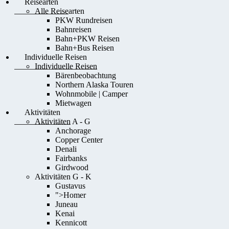
Reisearten
Alle Reisearten
PKW Rundreisen
Bahnreisen
Bahn+PKW Reisen
Bahn+Bus Reisen
Individuelle Reisen
Individuelle Reisen
Bärenbeobachtung
Northern Alaska Touren
Wohnmobile | Camper
Mietwagen
Aktivitäten
Aktivitäten A - G
Anchorage
Copper Center
Denali
Fairbanks
Girdwood
Aktivitäten G - K
Gustavus
">
Homer
Juneau
Kenai
Kennicott