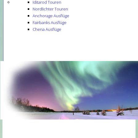
Iditarod Touren
Nordlichter Touren
Anchorage Ausflüge
Fairbanks Ausflüge
Chena Ausflüge
National
Parks
National
Parks
back
Alle
National