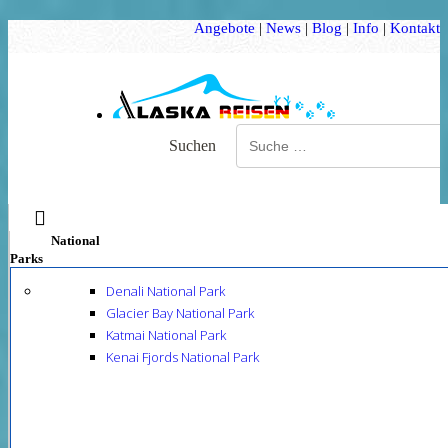
Angebote
|
News
|
Blog
|
Info
|
Kontakt
Suchen
c
National
Parks
Denali National Park
Glacier Bay National Park
Katmai National Park
Kenai Fjords National Park