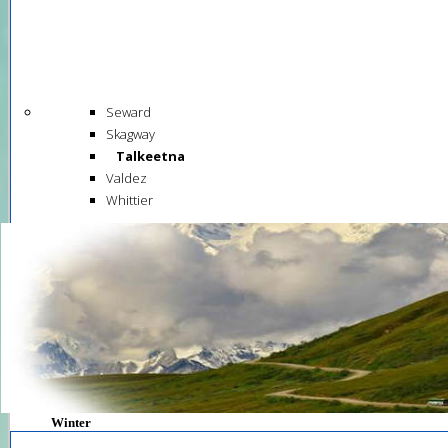
Seward
Skagway
Talkeetna
Valdez
Whittier
Winter