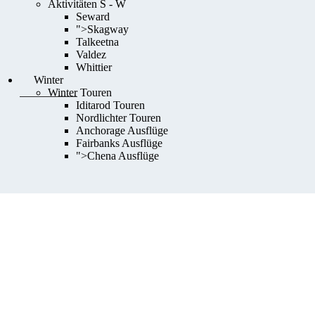
Aktivitäten S - W
Seward
">
Skagway
Talkeetna
Valdez
Whittier
Winter
Winter Touren
Iditarod Touren
Nordlichter Touren
Anchorage Ausflüge
Fairbanks Ausflüge
">
Chena Ausflüge