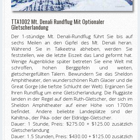
TTA1002 Mt. Denali Rundflug Mit Optionaler
Gletscherlandung
Der 1-stündige Mt. Denali-Rundflug führt Sie bis auf
sechs Meilen an den Gipfel des Mt. Denali heran.
Während Sie in Talkeetna abheben, werden Sie
feststellen, wie die letzte Eiszeit das Land geformt hat.
Wenige Augenblicke später betreten Sie eine Welt mit
schroffen, hohen Berggipfeln und weiten,
gletschergefüllten Tälern. Bewundern Sie das Sheldon
Amphitheater, den wunderschönen Ruth Glacier und die
Great Gorge (die tiefste Schlucht der Welt). Ergänzen Sie
Ihren Rundflug um eine Gletscherlandung. Die Fluggäste
landen in der Regel auf dem Ruth-Gletscher, der sich im
Sheldon Amphitheater auf einer Höhe von 1700m
befindet. Andere beliebte Landeplätze sind der
Kahiltna-, der Pika- oder der Eldridge-Gletscher.
Dauer: 1 Stunde, Preis: $275.00 + $125.00 zusätzlich
Gletscherlandung
Dauer: 1.5 Stunden, Preis: $430.00 + $125.00 zusätzlich