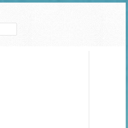
Type 2 or
more
characters
for
results.