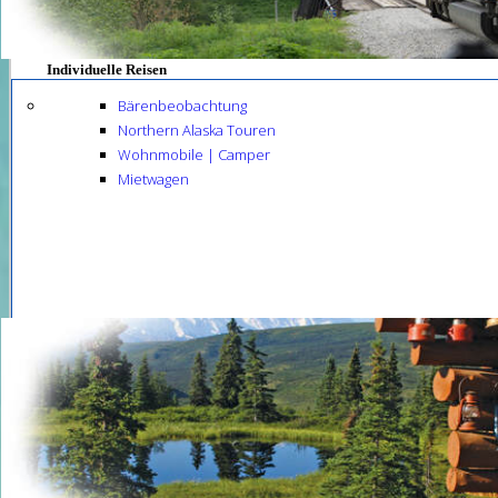
Individuelle Reisen
Bärenbeobachtung
Northern Alaska Touren
Wohnmobile | Camper
Mietwagen