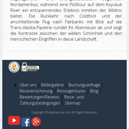
Nordamerikas, während eine Floßtour auf dem Koyukuk
River ein entspannendes Erlebnis inmitten der Wildnis
bietet. Die Rückkehr nach Coldfoot und der
anschließende Flug nach Fairbanks mit Blick auf die
Trans-Alaska-Pipeline rundet Ihr Abenteuer ab und zeigt
die Kontraste zwischen der wilden Schönheit und den
menschlichen Eingriffen in diese Landschaft.
Über uns
|
Bildergalerie
|
Buchungsanfrage
|
Reiseversicherung
|
Reiseagenturen
|
Blog
|
Bewertungen/Reviews
|
Reise- und
Zahlungsbedingungen
|
Sitemap
Copyright © alaskaactive.com All Rights Reserved.