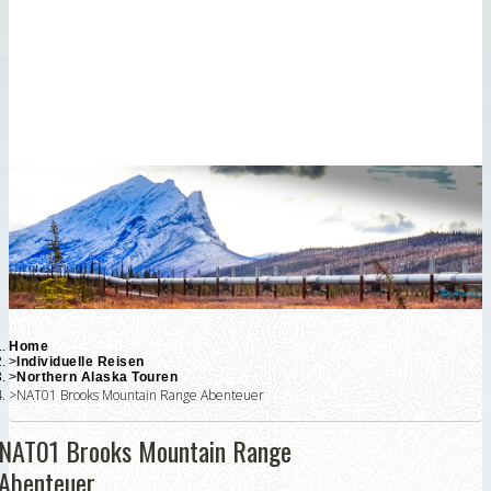
Anchorage
Ausflüge
Fairbanks
Ausflüge
Chena
Ausflüge
Home
Individuelle Reisen
Northern Alaska Touren
NAT01 Brooks Mountain Range Abenteuer
NAT01 Brooks Mountain Range
Abenteuer