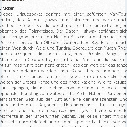
Drucken
Dieses Urlaubspaket beginnt mit einer geführten Van-Tou
entlang des Dalton Highway zum Polarkreis und weiter nac
Coldfoot. Erleben Sie die berühmte nördliche arktische Regio
oberhalb des Polarkreises. Der Dalton Highway schlängelt sic
von Livengood durch den Norden Alaskas und überquert de
Polarkreis bis zu den Ölfeldern von Prudhoe Bay. Er bahnt sic
einen Weg durch Wald und Tundra, überquert den Yukon Rive
und durchquert die hoch aufragende Brooks Range. Ih
Abenteuer in Coldfoot beginnt mit einer Van-Tour, die Sie zu
Atigun Pass führt, dem nördlichsten Pass der Welt, der das ganz
Jahr über befahren werden kann. Dieses beeindruckende To
öffnet sich zur arktischen Tundra sowie zu den spektakuläre
Weiten der Brooks Range und des Arctic National Wildlife Refuge
Für diejenigen, die ihr Erlebnis erweitern möchten, bietet ei
optionaler Rundflug zum Gates of the Arctic National Park eine
einzigartigen Blick aus der Luft auf eine der entlegensten un
unberührtesten Regionen Nordamerikas. Ein ruhige
Floßabenteuer auf dem Koyukuk River gewährt entspannend
Momente in der unberührten Wildnis. Die Reise endet mit de
Rückkehr nach Coldfoot und einem Flug nach Fairbanks, von w