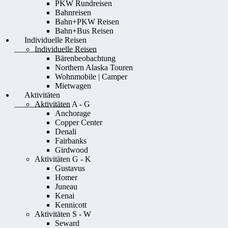
PKW Rundreisen
Bahnreisen
Bahn+PKW Reisen
Bahn+Bus Reisen
Individuelle Reisen
Individuelle Reisen
Bärenbeobachtung
Northern Alaska Touren
Wohnmobile | Camper
Mietwagen
Aktivitäten
Aktivitäten A - G
Anchorage
Copper Center
Denali
Fairbanks
Girdwood
Aktivitäten G - K
Gustavus
Homer
Juneau
Kenai
Kennicott
Aktivitäten S - W
Seward