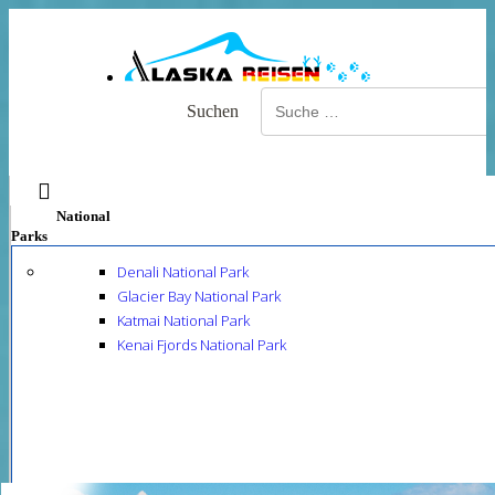
Suchen
c
National
Parks
Denali National Park
Glacier Bay National Park
Katmai National Park
Kenai Fjords National Park