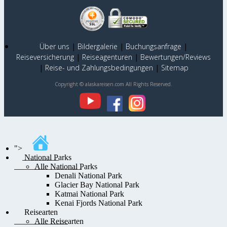
Über uns
|
Bildergalerie
|
Buchungsanfrage
|
Reiseversicherung
|
Reiseagenturen
|
Bewertungen/Reviews
|
Reise- und Zahlungsbedingungen
|
Sitemap
Copyright © alaskareisen.com All Rights Reserved.
">
National Parks
Alle National Parks
Denali National Park
Glacier Bay National Park
Katmai National Park
Kenai Fjords National Park
Reisearten
Alle Reisearten