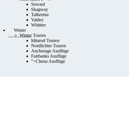
Seward
Skagway
Talkeetna
Valdez
Whittier
Winter
Winter Touren
Iditarod Touren
Nordlichter Touren
Anchorage Ausflüge
Fairbanks Ausflüge
">
Chena Ausflüge