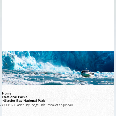
Touren
Nordlichter
Touren
Anchorage
Ausflüge
Fairbanks
Ausflüge
Chena
Ausflüge
Home
National Parks
Glacier Bay National Park
GBP02 Glacier Bay Lodge Urlaubspaket ab Juneau