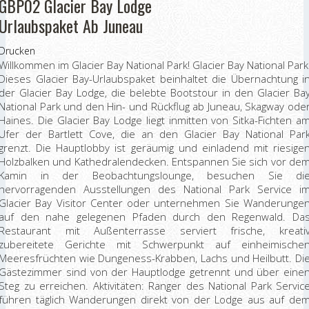
GBP02 Glacier Bay Lodge
Urlaubspaket Ab Juneau
Drucken
Willkommen im Glacier Bay National Park! Glacier Bay National Park
Dieses Glacier Bay-Urlaubspaket beinhaltet die Übernachtung i
der Glacier Bay Lodge, die belebte Bootstour in den Glacier Ba
National Park und den Hin- und Rückflug ab Juneau, Skagway ode
Haines. Die Glacier Bay Lodge liegt inmitten von Sitka-Fichten a
Ufer der Bartlett Cove, die an den Glacier Bay National Par
grenzt. Die Hauptlobby ist geräumig und einladend mit riesige
Holzbalken und Kathedralendecken. Entspannen Sie sich vor de
Kamin in der Beobachtungslounge, besuchen Sie di
hervorragenden Ausstellungen des National Park Service i
Glacier Bay Visitor Center oder unternehmen Sie Wanderunge
auf den nahe gelegenen Pfaden durch den Regenwald. Da
Restaurant mit Außenterrasse serviert frische, kreati
zubereitete Gerichte mit Schwerpunkt auf einheimische
Meeresfrüchten wie Dungeness-Krabben, Lachs und Heilbutt. Di
Gästezimmer sind von der Hauptlodge getrennt und über eine
Steg zu erreichen. Aktivitäten: Ranger des National Park Servic
führen täglich Wanderungen direkt von der Lodge aus auf de