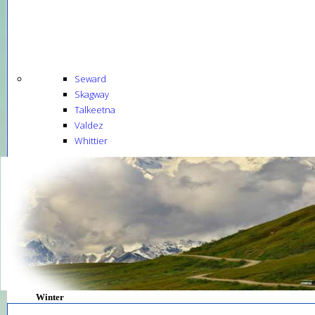
Seward
Skagway
Talkeetna
Valdez
Whittier
Winter