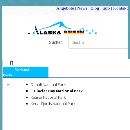
Angebote
|
News
|
Blog
|
Info
|
Kontakt
Suchen
c
National
Parks
Denali National Park
Glacier Bay National Park
Katmai National Park
Kenai Fjords National Park