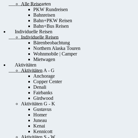
Alle Reisearten
PKW Rundreisen
Bahnreisen
Bahn+PKW Reisen
Bahn+Bus Reisen
Individuelle Reisen
Individuelle Reisen
Bärenbeobachtung
Northern Alaska Touren
Wohnmobile | Camper
Mietwagen
Aktivitäten
Aktivitäten A - G
Anchorage
Copper Center
Denali
Fairbanks
Girdwood
Aktivitäten G - K
Gustavus
Homer
Juneau
Kenai
Kennicott
Aktivitäten S - W