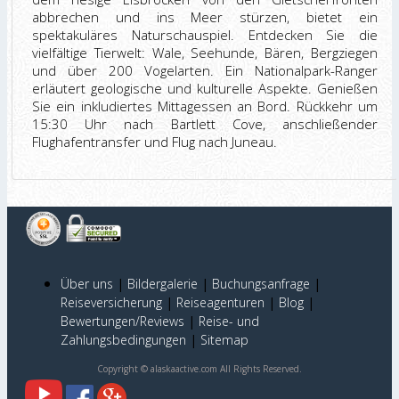
abbrechen und ins Meer stürzen, bietet ein
spektakuläres Naturschauspiel. Entdecken Sie die
vielfältige Tierwelt: Wale, Seehunde, Bären, Bergziegen
und über 200 Vogelarten. Ein Nationalpark-Ranger
erläutert geologische und kulturelle Aspekte. Genießen
Sie ein inkludiertes Mittagessen an Bord. Rückkehr um
15:30 Uhr nach Bartlett Cove, anschließender
Flughafentransfer und Flug nach Juneau.
Über uns
|
Bildergalerie
|
Buchungsanfrage
|
Reiseversicherung
|
Reiseagenturen
|
Blog
|
Bewertungen/Reviews
|
Reise- und
Zahlungsbedingungen
|
Sitemap
Copyright © alaskaactive.com All Rights Reserved.