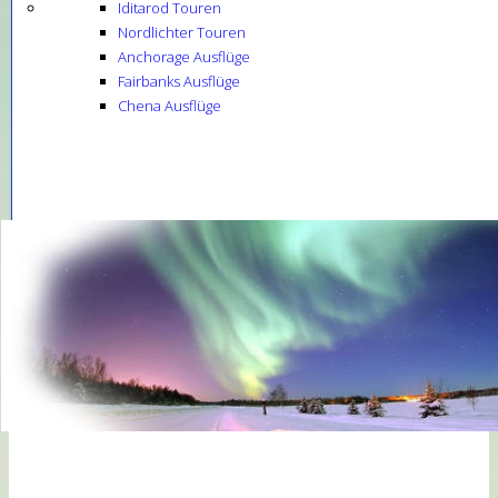
Iditarod Touren
Nordlichter Touren
Anchorage Ausflüge
Fairbanks Ausflüge
Chena Ausflüge
National
Parks
National
Parks
back
Alle
National