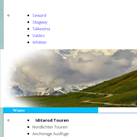
Seward
Skagway
Talkeetna
Valdez
Whittier
Winter
Iditarod Touren
Nordlichter Touren
Anchorage Ausflüge