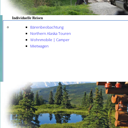
Individuelle Reisen
Bärenbeobachtung
Northern Alaska Touren
Wohnmobile | Camper
Mietwagen