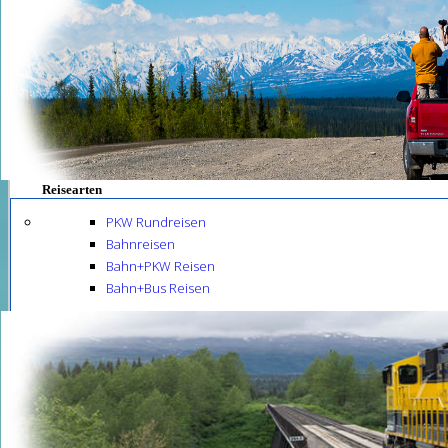
Reisearten
PKW Rundreisen
Bahnreisen
Bahn+PKW Reisen
Bahn+Bus Reisen