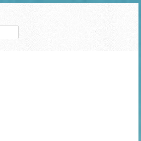
Type 2 or
more
characters
for
results.